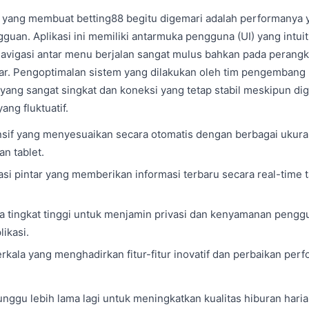
k yang membuat betting88 begitu digemari adalah performanya 
guan. Aplikasi ini memiliki antarmuka pengguna (UI) yang intuiti
vigasi antar menu berjalan sangat mulus bahkan pada perang
dar. Pengoptimalan sistem yang dilakukan oleh tim pengemban
ang sangat singkat dan koneksi yang tetap stabil meskipun di
ang fluktuatif.
sif yang menyesuaikan secara otomatis dengan berbagai ukura
n tablet.
kasi pintar yang memberikan informasi terbaru secara real-time
 tingkat tinggi untuk menjamin privasi dan kenyamanan pengg
likasi.
kala yang menghadirkan fitur-fitur inovatif dan perbaikan per
.
nggu lebih lama lagi untuk meningkatkan kualitas hiburan har