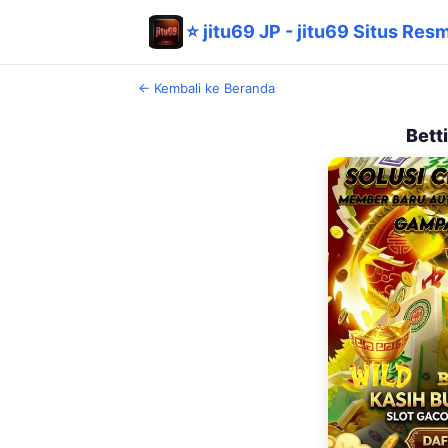
⭐ jitu69 JP - jitu69 Situs Res
← Kembali ke Beranda
Bett