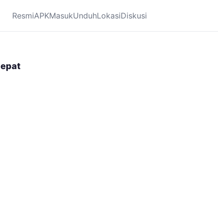
Resmi
APK
Masuk
Unduh
Lokasi
Diskusi
Cepat