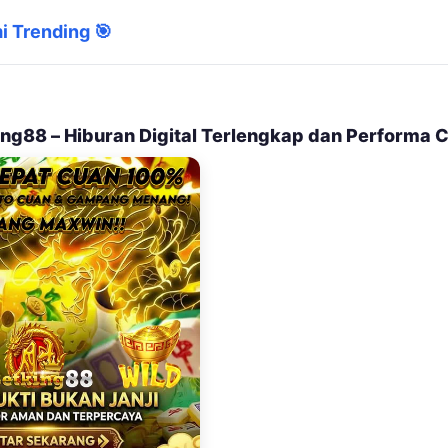
mi Trending 🎯
ing88 – Hiburan Digital Terlengkap dan Performa 