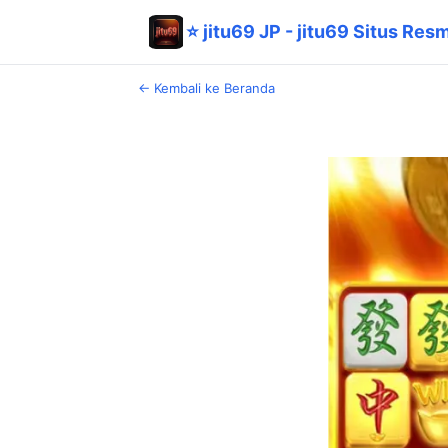
⭐ jitu69 JP - jitu69 Situs Res
← Kembali ke Beranda