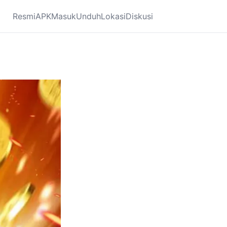
Resmi
APK
Masuk
Unduh
Lokasi
Diskusi