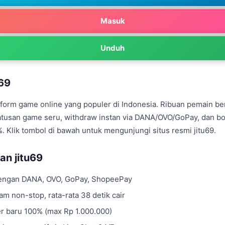
Masuk
Unduh
u69
atform game online yang populer di Indonesia. Ribuan pemain b
ratusan game seru, withdraw instan via DANA/OVO/GoPay, dan 
. Klik tombol di bawah untuk mengunjungi situs resmi jitu69.
an jitu69
dengan DANA, OVO, GoPay, ShopeePay
m non-stop, rata-rata 38 detik cair
 baru 100% (max Rp 1.000.000)