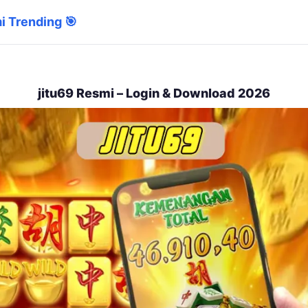
mi Trending 🎯
jitu69 Resmi – Login & Download 2026