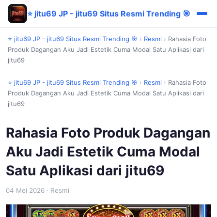
⭐ jitu69 JP - jitu69 Situs Resmi Trending 🎯
⭐ jitu69 JP - jitu69 Situs Resmi Trending 🎯
›
Resmi
›
Rahasia Foto
Produk Dagangan Aku Jadi Estetik Cuma Modal Satu Aplikasi dari
jitu69
⭐ jitu69 JP - jitu69 Situs Resmi Trending 🎯
›
Resmi
›
Rahasia Foto
Produk Dagangan Aku Jadi Estetik Cuma Modal Satu Aplikasi dari
jitu69
Rahasia Foto Produk Dagangan
Aku Jadi Estetik Cuma Modal
Satu Aplikasi dari jitu69
04 Mei 2026
· Resmi